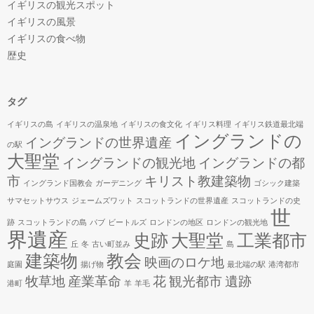
イギリスの観光スポット
イギリスの風景
イギリスの食べ物
歴史
タグ
イギリスの島
イギリスの温泉地
イギリスの食文化
イギリス料理
イギリス鉄道最北端
イングランドの
イングランドの世界遺産
の駅
大聖堂
イングランドの観光地
イングランドの都
市
キリスト教建築物
イングランド国教会
ガーデニング
ゴシック建築
サマセットサウス
ジェームズワット
スコットランドの世界遺産
スコットランドの史
世
跡
スコットランドの島
パブ
ビートルズ
ロンドンの地区
ロンドンの観光地
界遺産
史跡
大聖堂
工業都市
丘
冬
古い町並み
島
建築物
教会
映画のロケ地
庭園
揚げ物
最北端の駅
港湾都市
牧草地
産業革命
花
観光都市
遺跡
港町
羊
羊毛