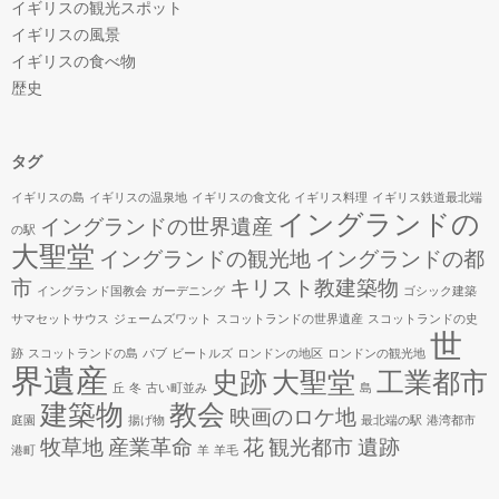
イギリスの観光スポット
イギリスの風景
イギリスの食べ物
歴史
タグ
イギリスの島
イギリスの温泉地
イギリスの食文化
イギリス料理
イギリス鉄道最北端
イングランドの
イングランドの世界遺産
の駅
大聖堂
イングランドの観光地
イングランドの都
市
キリスト教建築物
イングランド国教会
ガーデニング
ゴシック建築
サマセットサウス
ジェームズワット
スコットランドの世界遺産
スコットランドの史
世
跡
スコットランドの島
パブ
ビートルズ
ロンドンの地区
ロンドンの観光地
界遺産
史跡
大聖堂
工業都市
丘
冬
古い町並み
島
建築物
教会
映画のロケ地
庭園
揚げ物
最北端の駅
港湾都市
牧草地
産業革命
花
観光都市
遺跡
港町
羊
羊毛