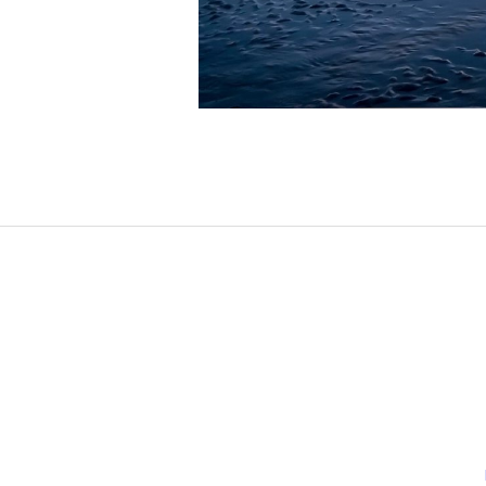
2017-
11-
17