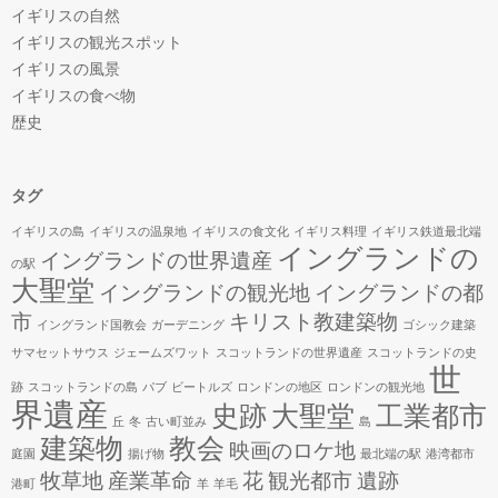
イギリスの自然
イギリスの観光スポット
イギリスの風景
イギリスの食べ物
歴史
タグ
イギリスの島
イギリスの温泉地
イギリスの食文化
イギリス料理
イギリス鉄道最北端
イングランドの
イングランドの世界遺産
の駅
大聖堂
イングランドの観光地
イングランドの都
市
キリスト教建築物
イングランド国教会
ガーデニング
ゴシック建築
サマセットサウス
ジェームズワット
スコットランドの世界遺産
スコットランドの史
世
跡
スコットランドの島
パブ
ビートルズ
ロンドンの地区
ロンドンの観光地
界遺産
史跡
大聖堂
工業都市
丘
冬
古い町並み
島
建築物
教会
映画のロケ地
庭園
揚げ物
最北端の駅
港湾都市
牧草地
産業革命
花
観光都市
遺跡
港町
羊
羊毛