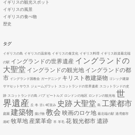
イギリスの観光スポット
イギリスの風景
イギリスの食べ物
歴史
タグ
イギリスの島
イギリスの温泉地
イギリスの食文化
イギリス料理
イギリス鉄道最北端
イングランドの
イングランドの世界遺産
の駅
大聖堂
イングランドの観光地
イングランドの都
市
キリスト教建築物
イングランド国教会
ガーデニング
ゴシック建築
サマセットサウス
ジェームズワット
スコットランドの世界遺産
スコットランドの史
世
跡
スコットランドの島
パブ
ビートルズ
ロンドンの地区
ロンドンの観光地
界遺産
史跡
大聖堂
工業都市
丘
冬
古い町並み
島
建築物
教会
映画のロケ地
庭園
揚げ物
最北端の駅
港湾都市
牧草地
産業革命
花
観光都市
遺跡
港町
羊
羊毛